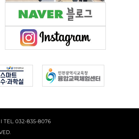
EL. 032-835-8076
VED.