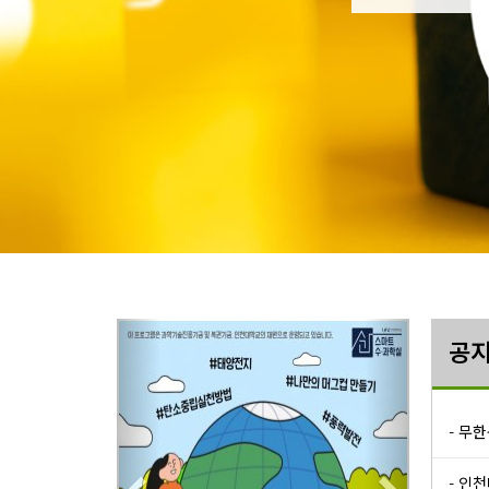
공
- 무
- 인