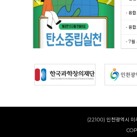
- 융
- 융
- 7월
(22100) 인천광역시 미
COP